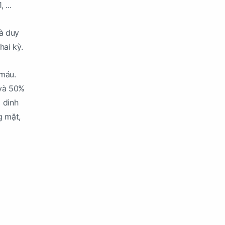
 ...
và duy
hai kỳ.
 máu.
 và 50%
 dinh
g mặt,