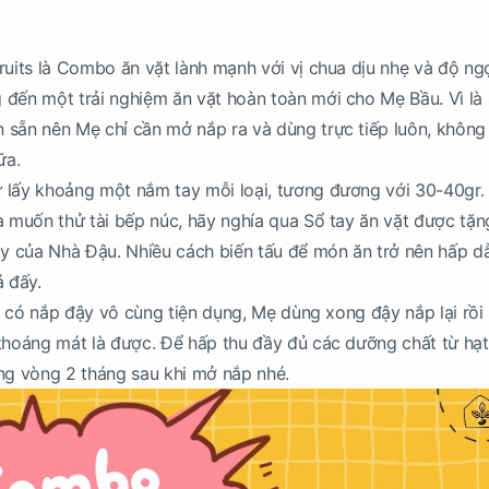
ruits là Combo ăn vặt lành mạnh với vị chua dịu nhẹ và độ ng
đến một trải nghiệm ăn vặt hoàn toàn mới cho Mẹ Bầu. Vì là
 sẵn nên Mẹ chỉ cần mở nắp ra và dùng trực tiếp luôn, không
ữa.
 lấy khoảng một nắm tay mỗi loại, tương đương với 30-40gr.
à muốn thử tài bếp núc, hãy nghía qua Sổ tay ăn vặt được tặ
 của Nhà Đậu. Nhiều cách biến tấu để món ăn trở nên hấp d
 đấy.
inh có nắp đậy vô cùng tiện dụng, Mẹ dùng xong đậy nắp lại rồi
thoáng mát là được. Để hấp thu đầy đủ các dưỡng chất từ hạt
ng vòng 2 tháng sau khi mở nắp nhé.