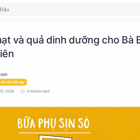
hạt và quả dinh dưỡng cho Bà 
iên
 về chủ đề này
4 minute read