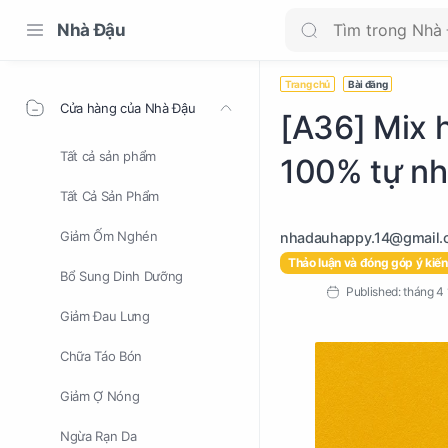
Nhà Đậu
Trang chủ
Bài đăng
Cửa hàng của Nhà Đậu
[A36] Mix 
Tất cả sản phẩm
100% tự nh
Tất Cả Sản Phẩm
Giảm Ốm Nghén
Thảo luận và đóng góp ý kiến
Bổ Sung Dinh Dưỡng
Giảm Đau Lưng
Chữa Táo Bón
Giảm Ợ Nóng
Ngừa Rạn Da