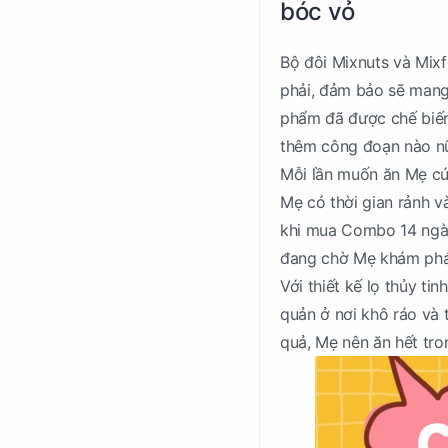
bóc vỏ
Bộ đôi Mixnuts và Mixf
phải, đảm bảo sẽ mang 
phẩm đã được chế biến
thêm công đoạn nào n
Mỗi lần muốn ăn Mẹ cứ
Mẹ có thời gian rảnh v
khi mua Combo 14 ngày
đang chờ Mẹ khám phá
Với thiết kế lọ thủy t
quản ở nơi khô ráo và 
quả, Mẹ nên ăn hết tro