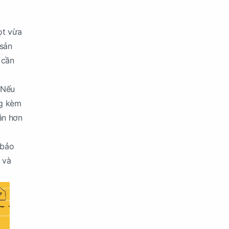
ọt vừa
 sản
 cần
 Nếu
ng kèm
ẫn hơn
 bảo
 và