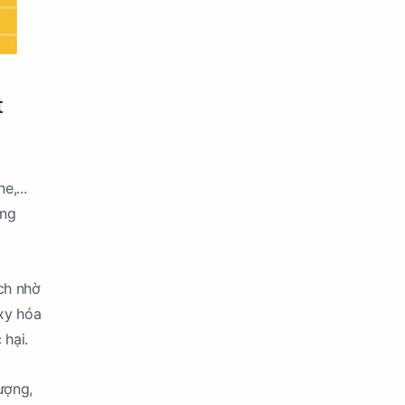
t
,...
ong
ch nhờ
xy hóa
 hại.
ượng,