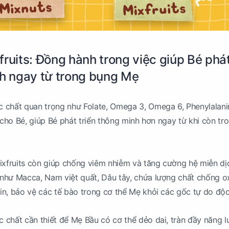
fruits: Đồng hành trong việc giúp Bé phá
nh ngay từ trong bụng Mẹ
chất quan trọng như Folate, Omega 3, Omega 6, Phenylalanine
 cho Bé, giúp Bé phát triển thông minh hơn ngay từ khi còn tr
ixfruits còn giúp chống viêm nhiễm và tăng cường hệ miễn dị
như Macca, Nam việt quất, Dâu tây, chứa lượng chất chống o
n, bảo vệ các tế bào trong cơ thể Mẹ khỏi các gốc tự do độc
chất cần thiết để Mẹ Bầu có cơ thể dẻo dai, tràn đầy năng l