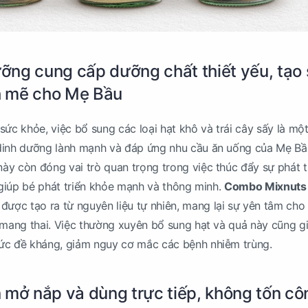
ng cung cấp dưỡng chất thiết yếu, tạo
 mẽ cho Mẹ Bầu
sức khỏe, việc bổ sung các loại hạt khô và trái cây sấy là mộ
dinh dưỡng lành mạnh và đáp ứng nhu cầu ăn uống của Mẹ Bầ
y còn đóng vai trò quan trọng trong việc thúc đẩy sự phát t
, giúp bé phát triển khỏe mạnh và thông minh.
Combo Mixnuts
được tạo ra từ nguyên liệu tự nhiên, mang lại sự yên tâm cho
 mang thai. Việc thường xuyên bổ sung hạt và quả này cũng g
ức đề kháng, giảm nguy cơ mắc các bệnh nhiễm trùng.
 mở nắp và dùng trực tiếp, không tốn cô