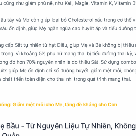
cũng như giảm phù nề, như Kali, Magie, Vitamin K, Vitamin B1,
u tây và Mơ còn giúp loại bỏ Cholesterol xấu trong cơ thể 
máu ổn định, giúp Mẹ ngăn ngừa cao huyết áp và tiểu đường t
g cấp Sắt tự nhiên từ hạt Điều, giúp Mẹ và Bé không bị thiếu
 trọng, vì khoảng 5% phụ nữ mang thai bị tiểu đường thai kỳ,
trong đó hơn 70% nguyên nhân là do thiếu Sắt. Sử dụng combo
uits giúp Mẹ ổn định chỉ số đường huyết, giảm mệt mỏi, chón
phát triển toàn diện cho thai nhi trong quá trình mang thai.
ưỡng: Giảm mệt mỏi cho Mẹ, tăng đề kháng cho Con
ẹ Bầu - Từ Nguyên Liệu Tự Nhiên, Không
o Quản