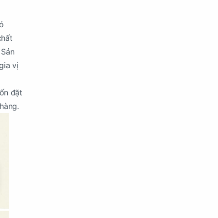
ó
chất
 Sản
ia vị
uốn đặt
 hàng.