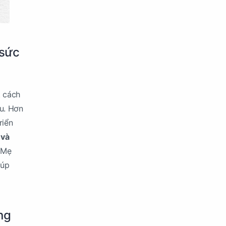
 sức
t cách
u. Hơn
riển
 và
 Mẹ
iúp
ng